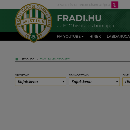
FRADI.HU
az FTC hivatalos honlapja
FM YOUTUBE +
HÍREK
LABDARÚGÁ
FŐOLDAL
»
TAG: BL-ELŐDÖNTŐ
SPORTÁG
SZAKOSZTÁLY
DÁT
Kajak-kenu
Kajak-kenu
Ut