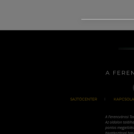
A FERE
SAJTÓCENTER
KAPCSOLA
A Ferencvárosi To
Az oldalon találha
pontos megjelölésé
hivatkozással has