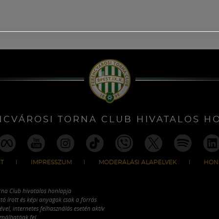
NCVÁROSI TORNA CLUB HIVATALOS H
T
IMPRESSZUM
MODERÁLÁSI ALAPELVEK
HON
rna Club hivatalos honlapja
tó írott és képi anyagok csak a forrás
vel, internetes felhasználás esetén aktív
ználhatóak fel.