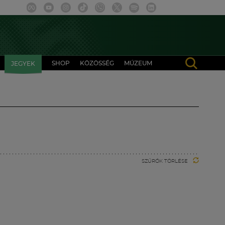
SHOP
KÖZÖSSÉG
MÚZEUM
JEGYEK
SZŰRŐK TÖRLÉSE