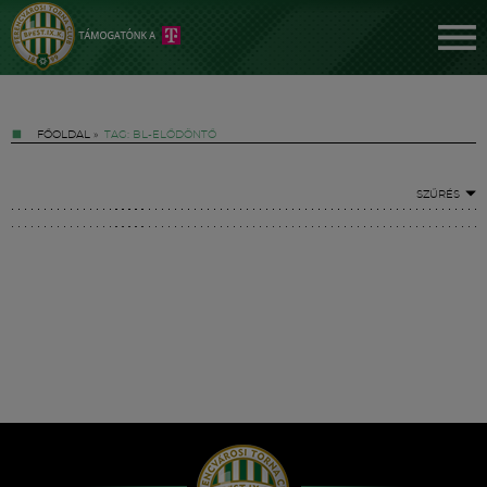
FŐOLDAL
»
TAG: BL-ELŐDÖNTŐ
SZŰRÉS
Jegyek
FM YouTube +
Hírek