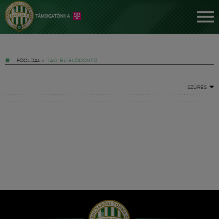
FŐOLDAL
»
TAG: BL-ELŐDÖNTŐ
SZŰRÉS
Jegyek
FM YouTube +
Hírek