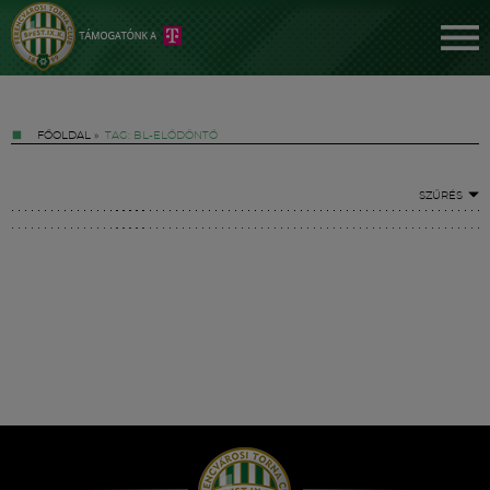
FŐOLDAL
»
TAG: BL-ELŐDÖNTŐ
SZŰRÉS
Jegyek
FM YouTube +
Hírek