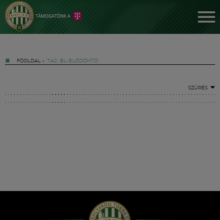
FŐOLDAL
»
TAG: BL-ELŐDÖNTŐ
SZŰRÉS
Jegyek
FM YouTube +
Hírek