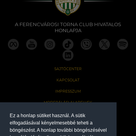
Labdarúgás
Szakosztályok
A FERENCVÁROSI TORNA CLUB HIVATALOS
HONLAPJA
Meccscenter
Klub
SAJTÓCENTER
Szolgáltatások
KAPCSOLAT
IMPRESSZUM
Shop
MODERÁLÁSI ALAPELVEK
HONLAP ADATKEZELÉSI TÁJÉKOZTATÓ
Ez a honlap sütiket használ. A sütik
Közösség
elfogadásával kényelmesebbé teheti a
böngészést. A honlap további böngészésével
A Ferencvárosi Torna Club hivatalos honlapja