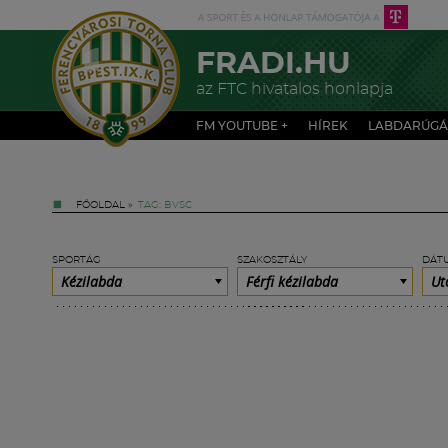
FRADI.HU
az FTC hivatalos honlapja
FM YOUTUBE +
HÍREK
LABDARÚGÁ
FŐOLDAL
»
TAG: BVSC
SPORTÁG
SZAKOSZTÁLY
DÁT
Kézilabda
Férfi kézilabda
Ut