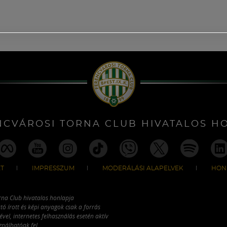
NCVÁROSI TORNA CLUB HIVATALOS H
T
IMPRESSZUM
MODERÁLÁSI ALAPELVEK
HON
rna Club hivatalos honlapja
tó írott és képi anyagok csak a forrás
vel, internetes felhasználás esetén aktív
ználhatóak fel.