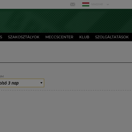
MAGYAR
S
SZAKOSZTÁLYOK
MECCSCENTER
KLUB
SZOLGÁLTATÁSOK
UM
olsó 3 nap