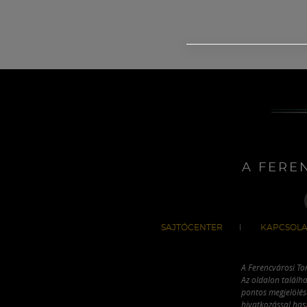
A FERE
SAJTÓCENTER
KAPCSOLA
A Ferencvárosi To
Az oldalon találha
pontos megjelölésé
hivatkozással has