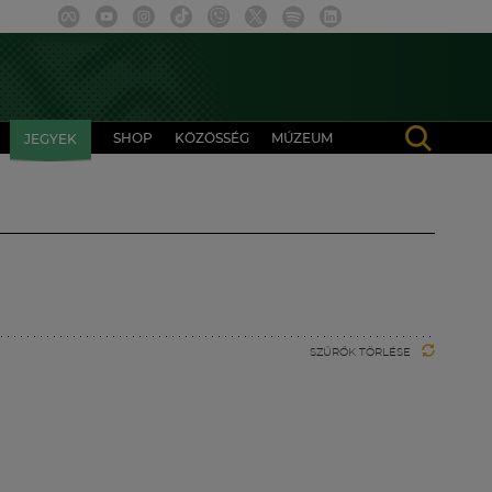
SHOP
KÖZÖSSÉG
MÚZEUM
JEGYEK
SZŰRŐK TÖRLÉSE