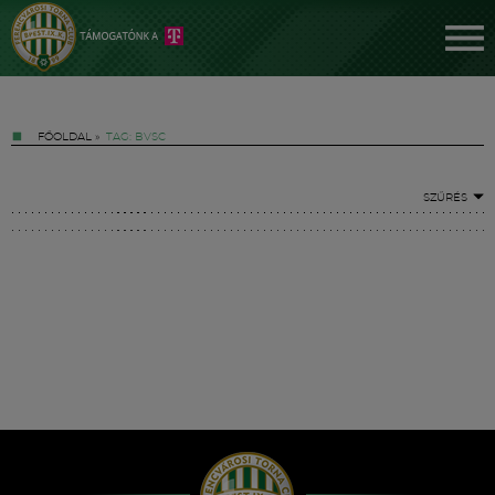
FŐOLDAL
»
TAG: BVSC
SZŰRÉS
Jegyek
FM YouTube +
Hírek