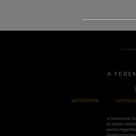
A FERE
SAJTÓCENTER
KAPCSOLA
A Ferencvárosi To
Az oldalon találha
pontos megjelölésé
hivatkozással has