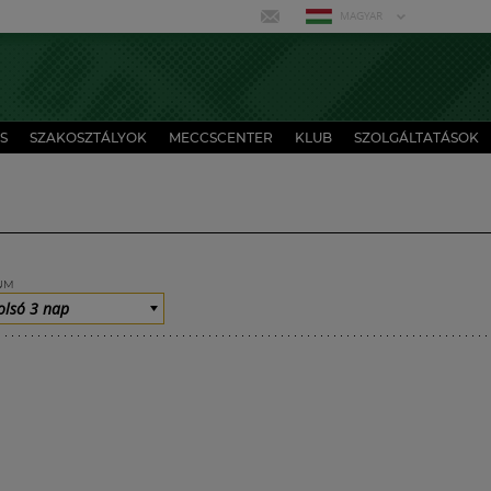
MAGYAR
S
SZAKOSZTÁLYOK
MECCSCENTER
KLUB
SZOLGÁLTATÁSOK
UM
olsó 3 nap