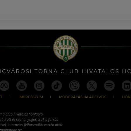
NCVÁROSI TORNA CLUB HIVATALOS H
T
IMPRESSZUM
MODERÁLÁSI ALAPELVEK
HON
rna Club hivatalos honlapja
tó írott és képi anyagok csak a forrás
vel, internetes felhasználás esetén aktív
ználhatóak fel.