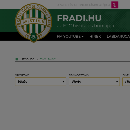
FRADI.HU
az FTC hivatalos honlapja
FM YOUTUBE +
HÍREK
LABDARÚGÁ
FŐOLDAL
»
TAG: BVSC
SPORTÁG
SZAKOSZTÁLY
DÁT
Vívás
Vívás
Ut