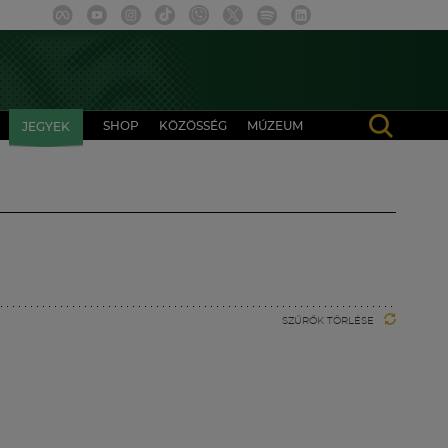
SHOP
KÖZÖSSÉG
MÚZEUM
JEGYEK
SZŰRŐK TÖRLÉSE