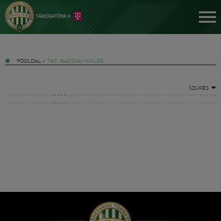
FŐOLDAL
»
TAG: BACSKAI MIKLÓS
SZŰRÉS
Jegyek
FM YouTube +
Hírek