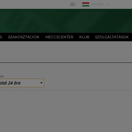
MAGYAR
S
SZAKOSZTÁLYOK
MECCSCENTER
KLUB
SZOLGÁLTATÁSOK
UM
olsó 24 óra