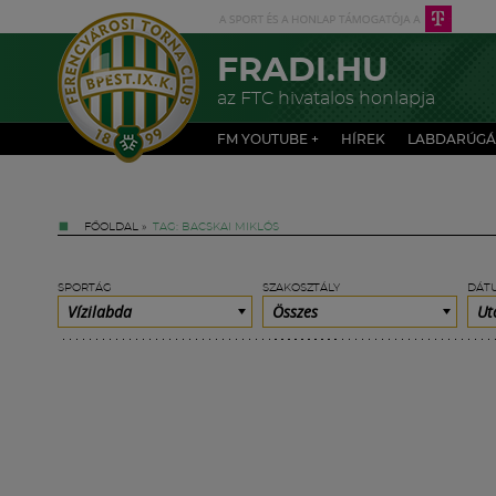
FRADI.HU
az FTC hivatalos honlapja
FM YOUTUBE +
HÍREK
LABDARÚGÁ
FŐOLDAL
»
TAG: BACSKAI MIKLÓS
SPORTÁG
SZAKOSZTÁLY
DÁT
Vízilabda
Összes
Ut