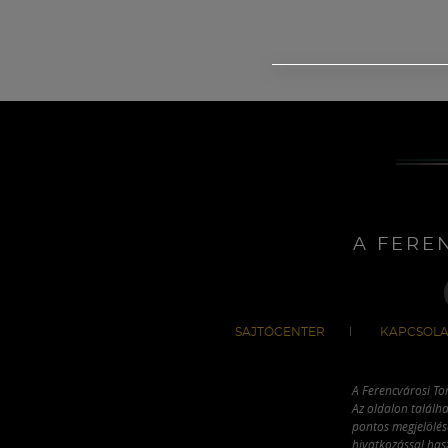
A FERE
SAJTÓCENTER
KAPCSOLA
A Ferencvárosi To
Az oldalon találha
pontos megjelölésé
hivatkozással has