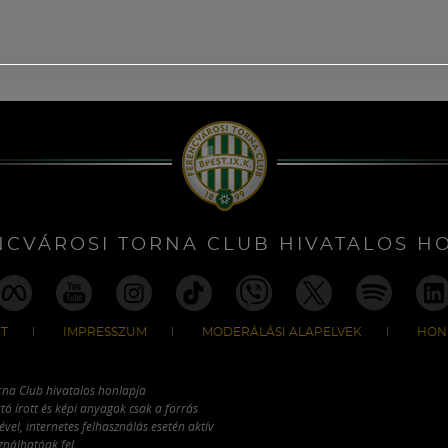
NCVÁROSI TORNA CLUB HIVATALOS H
T
IMPRESSZUM
MODERÁLÁSI ALAPELVEK
HON
rna Club hivatalos honlapja
tó írott és képi anyagok csak a forrás
vel, internetes felhasználás esetén aktív
ználhatóak fel.