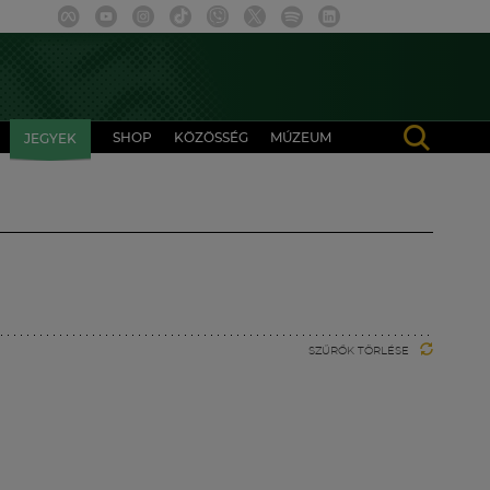
SHOP
KÖZÖSSÉG
MÚZEUM
JEGYEK
SZŰRŐK TÖRLÉSE