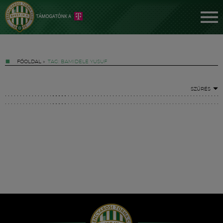
FŐOLDAL
»
TAG: BAMIDELE YUSUF
SZŰRÉS
Jegyek
FM YouTube +
Hírek