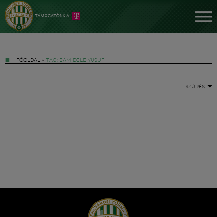
FŐOLDAL
»
TAG: BAMIDELE YUSUF
SZŰRÉS
Jegyek
FM YouTube +
Hírek