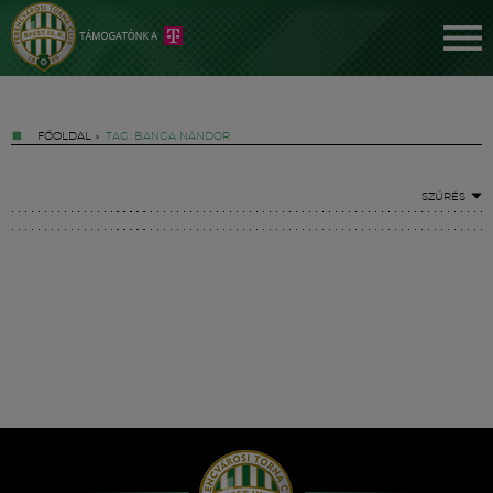
FŐOLDAL
»
TAG: BANGA NÁNDOR
SZŰRÉS
Jegyek
FM YouTube +
Hírek