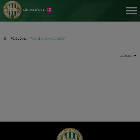
FŐOLDAL
»
TAG: BANGA NÁNDOR
SZŰRÉS
Jegyek
FM YouTube +
Hírek