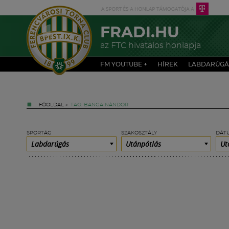
FRADI.HU
az FTC hivatalos honlapja
FM YOUTUBE +
HÍREK
LABDARÚGÁ
FŐOLDAL
»
TAG: BANGA NÁNDOR
SPORTÁG
SZAKOSZTÁLY
DÁT
Labdarúgás
Utánpótlás
Ut