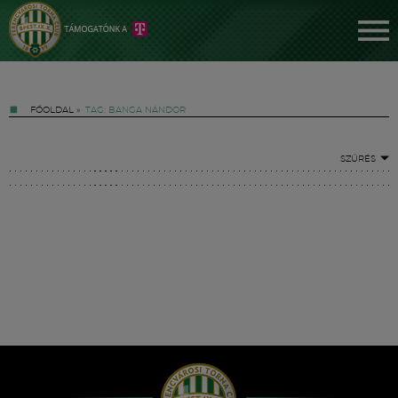
FŐOLDAL
»
TAG: BANGA NÁNDOR
SZŰRÉS
Jegyek
FM YouTube +
Hírek