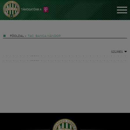
FŐOLDAL
»
TAG: BANGA NÁNDOR
SZŰRÉS
Jegyek
FM YouTube +
Hírek