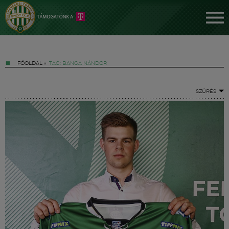
FŐOLDAL
»
TAG: BANGA NÁNDOR
SZŰRÉS
Jegyek
FM YouTube +
Hírek