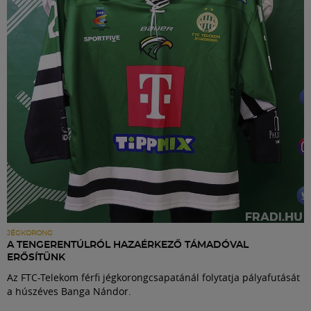
Labdarúgás
Szakosztályok
Meccscenter
Klub
Szolgáltatások
Shop
JÉGKORONG
A TENGERENTÚLRÓL HAZAÉRKEZŐ TÁMADÓVAL
ERŐSÍTÜNK
Közösség
Az FTC-Telekom férfi jégkorongcsapatánál folytatja pályafutását
a húszéves Banga Nándor.