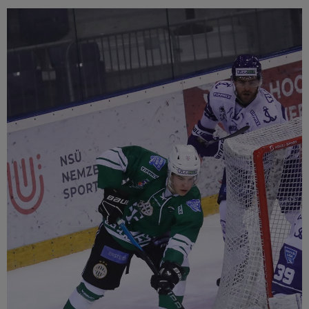
Múzeum
English