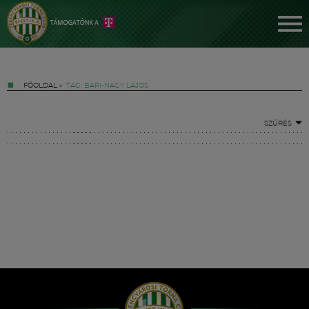
FŐOLDAL
»
TAG: BARI-NAGY LAJOS
SZŰRÉS
Jegyek
FM YouTube +
Hírek