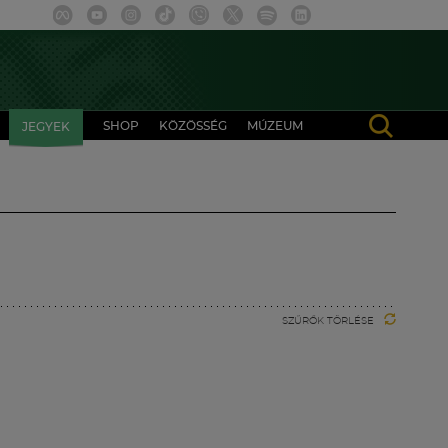
SHOP
KÖZÖSSÉG
MÚZEUM
JEGYEK
SZŰRŐK TÖRLÉSE