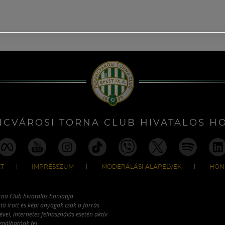
NCVÁROSI TORNA CLUB HIVATALOS H
T
IMPRESSZUM
MODERÁLÁSI ALAPELVEK
HON
rna Club hivatalos honlapja
tó írott és képi anyagok csak a forrás
vel, internetes felhasználás esetén aktív
ználhatóak fel.