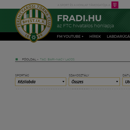
FRADI.HU
az FTC hivatalos honlapja
FM YOUTUBE +
HÍREK
LABDARÚGÁ
FŐOLDAL
»
TAG: BARI-NAGY LAJOS
SPORTÁG
SZAKOSZTÁLY
DÁT
Kézilabda
Összes
Ut