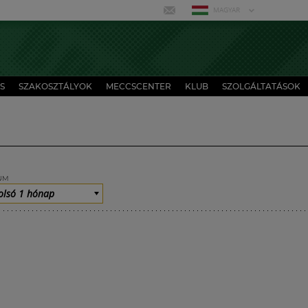
MAGYAR
S
SZAKOSZTÁLYOK
MECCSCENTER
KLUB
SZOLGÁLTATÁSOK
UM
olsó 1 hónap