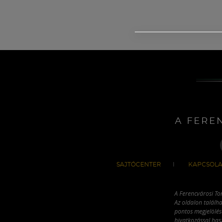
A FERE
SAJTÓCENTER
KAPCSOLA
A Ferencvárosi To
Az oldalon találha
pontos megjelölésé
hivatkozással has