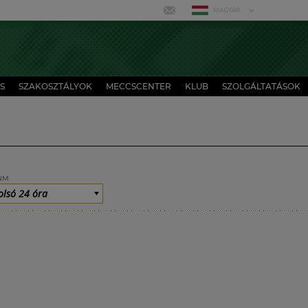
MAGYAR
S
SZAKOSZTÁLYOK
MECCSCENTER
KLUB
SZOLGÁLTATÁSOK
UM
olsó 24 óra