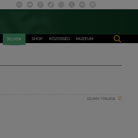
SHOP
KÖZÖSSÉG
MÚZEUM
JEGYEK
SZŰRŐK TÖRLÉSE