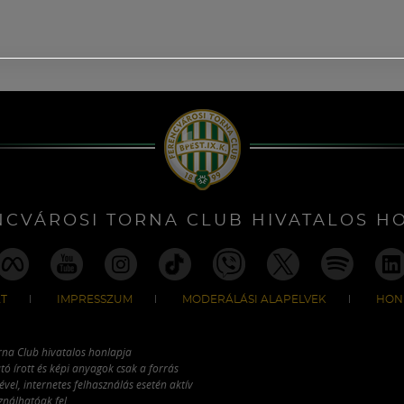
NCVÁROSI TORNA CLUB HIVATALOS H
T
IMPRESSZUM
MODERÁLÁSI ALAPELVEK
HON
rna Club hivatalos honlapja
tó írott és képi anyagok csak a forrás
vel, internetes felhasználás esetén aktív
ználhatóak fel.