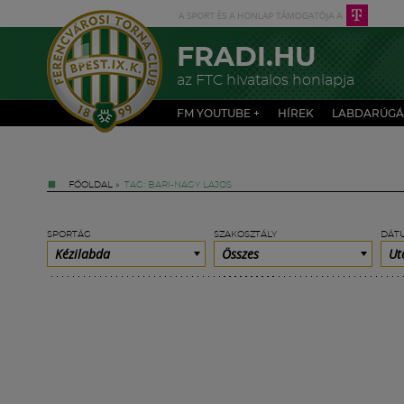
FRADI.HU
az FTC hivatalos honlapja
FM YOUTUBE +
HÍREK
LABDARÚGÁ
FŐOLDAL
»
TAG: BARI-NAGY LAJOS
SPORTÁG
SZAKOSZTÁLY
DÁT
Kézilabda
Összes
Ut