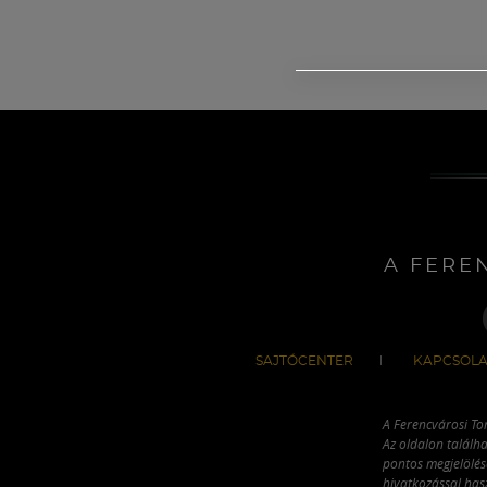
A FERE
SAJTÓCENTER
KAPCSOLA
A Ferencvárosi To
Az oldalon találha
pontos megjelölésé
hivatkozással has