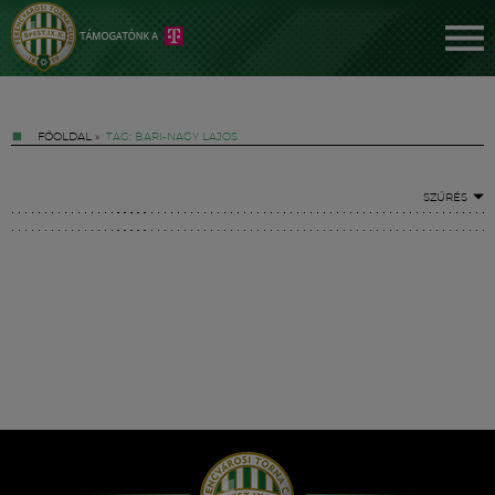
FŐOLDAL
»
TAG: BARI-NAGY LAJOS
SZŰRÉS
Jegyek
FM YouTube +
Hírek