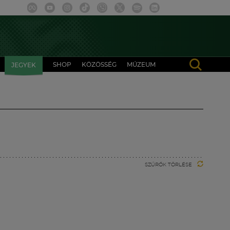
SHOP
KÖZÖSSÉG
MÚZEUM
JEGYEK
SZŰRŐK TÖRLÉSE