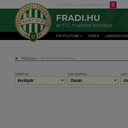
FRADI.HU
az FTC hivatalos honlapja
FM YOUTUBE +
HÍREK
LABDARÚGÁ
FŐOLDAL
»
TAG: BENCSICS ANGÉLA
SPORTÁG
SZAKOSZTÁLY
DÁT
Kerékpár
Összes
Ut