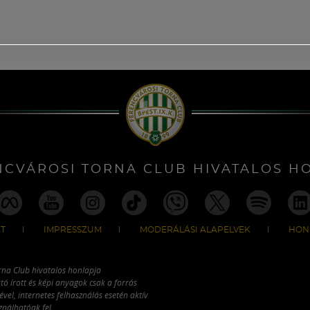
NCVÁROSI TORNA CLUB HIVATALOS H
T
IMPRESSZUM
MODERÁLÁSI ALAPELVEK
HON
rna Club hivatalos honlapja
tó írott és képi anyagok csak a forrás
vel, internetes felhasználás esetén aktív
ználhatóak fel.