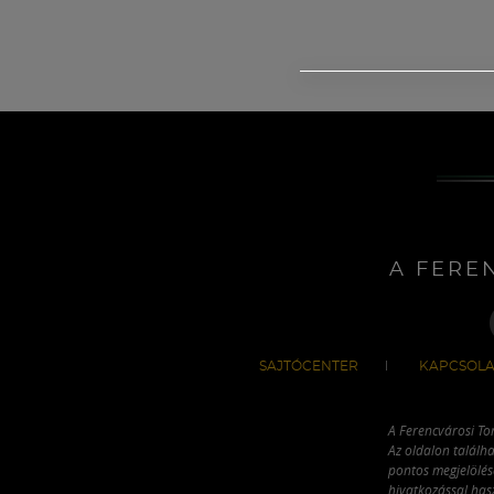
A FERE
SAJTÓCENTER
KAPCSOLA
A Ferencvárosi To
Az oldalon találha
pontos megjelölésé
hivatkozással has