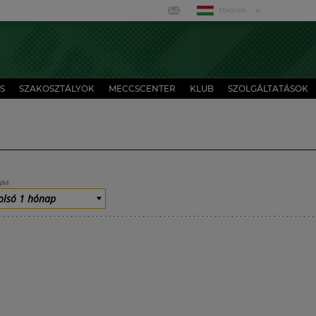
MAGYAR
S
SZAKOSZTÁLYOK
MECCSCENTER
KLUB
SZOLGÁLTATÁSOK
UM
olsó 1 hónap