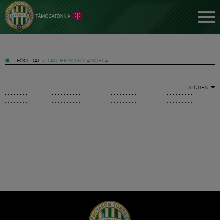
FŐOLDAL
»
TAG: BENCSICS ANGÉLA
SZŰRÉS
Jegyek
FM YouTube +
Hírek