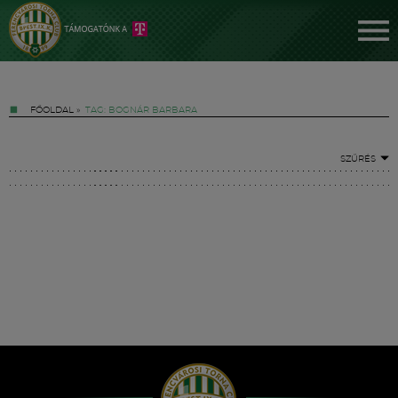
FŐOLDAL
»
TAG: BOGNÁR BARBARA
SZŰRÉS
Jegyek
FM YouTube +
Hírek