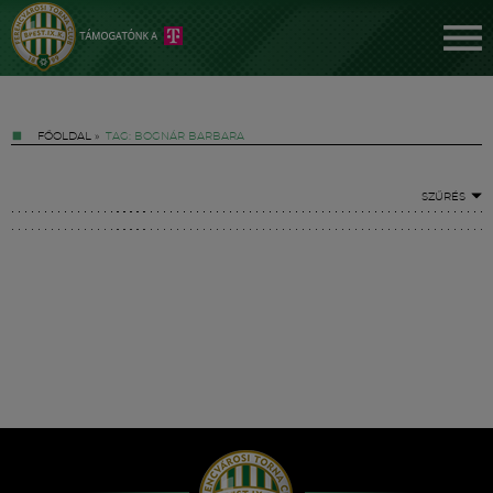
FŐOLDAL
»
TAG: BOGNÁR BARBARA
SZŰRÉS
Jegyek
FM YouTube +
Hírek