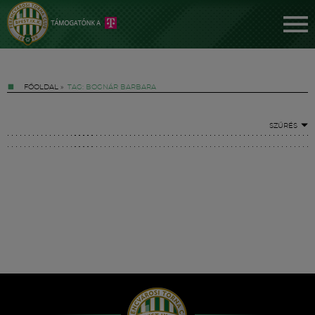
FŐOLDAL
»
TAG: BOGNÁR BARBARA
SZŰRÉS
Jegyek
FM YouTube +
Hírek