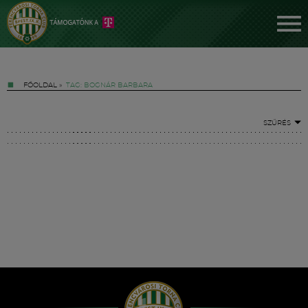
FŐOLDAL
»
TAG: BOGNÁR BARBARA
SZŰRÉS
Jegyek
FM YouTube +
Hírek