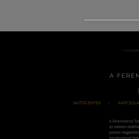
A FERE
SAJTÓCENTER
KAPCSOLA
A Ferencvárosi To
Az oldalon találha
pontos megjelölésé
hivatkozással has