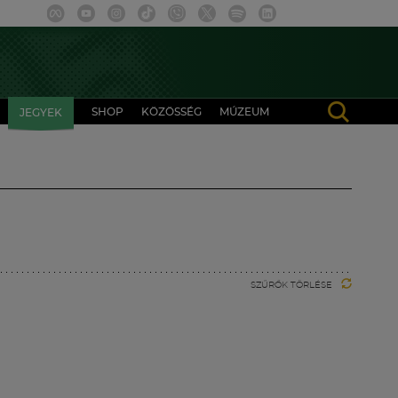
SHOP
KÖZÖSSÉG
MÚZEUM
JEGYEK
SZŰRŐK TÖRLÉSE