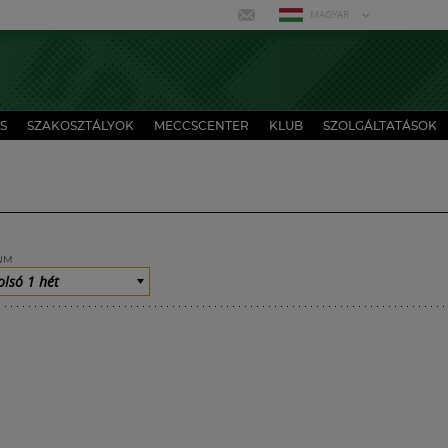
MAGYAR
S
SZAKOSZTÁLYOK
MECCSCENTER
KLUB
SZOLGÁLTATÁSOK
UM
olsó 1 hét