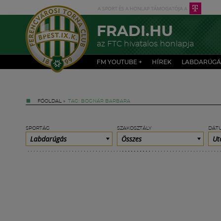
FRADI.HU
az FTC hivatalos honlapja
FM YOUTUBE +
HÍREK
LABDARÚGÁ
FŐOLDAL
»
TAG: BOGNÁR BARBARA
SPORTÁG
SZAKOSZTÁLY
DÁT
Labdarúgás
Összes
Ut