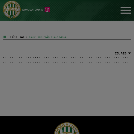
FŐOLDAL
»
TAG: BOGNÁR BARBARA
SZŰRÉS
Jegyek
FM YouTube +
Hírek