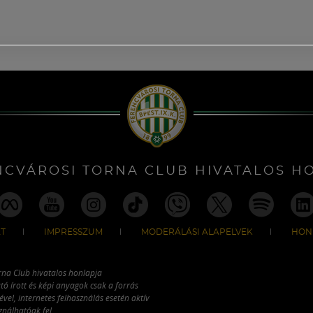
NCVÁROSI TORNA CLUB HIVATALOS H
T
IMPRESSZUM
MODERÁLÁSI ALAPELVEK
HON
rna Club hivatalos honlapja
tó írott és képi anyagok csak a forrás
vel, internetes felhasználás esetén aktív
ználhatóak fel.