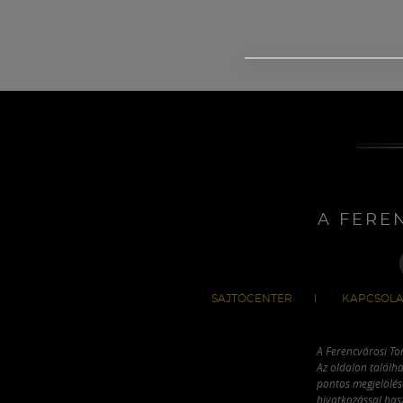
A FERE
SAJTÓCENTER
KAPCSOLA
A Ferencvárosi To
Az oldalon találha
pontos megjelölésé
hivatkozással has