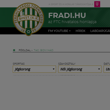
FRADI.HU
az FTC hivatalos honlapja
FM YOUTUBE +
HÍREK
LABDARÚGÁ
FŐOLDAL
»
TAG: BONYHÁD
SPORTÁG
SZAKOSZTÁLY
DÁT
Jégkorong
Női jégkorong
Ut