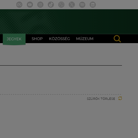
SHOP
KÖZÖSSÉG
MÚZEUM
JEGYEK
SZŰRŐK TÖRLÉSE