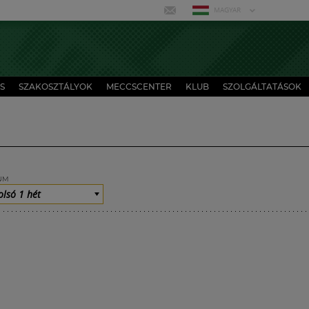
MAGYAR
S
SZAKOSZTÁLYOK
MECCSCENTER
KLUB
SZOLGÁLTATÁSOK
UM
olsó 1 hét