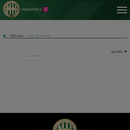
FŐOLDAL
»
TAG: BONYHÁD
SZŰRÉS
Jegyek
FM YouTube +
Hírek