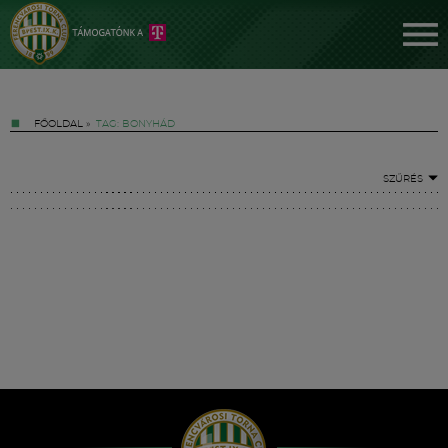
FŐOLDAL
»
TAG: BONYHÁD
SZŰRÉS
Jegyek
FM YouTube +
Hírek