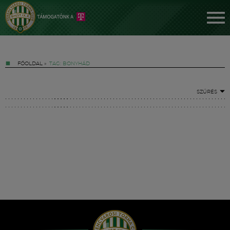
FŐOLDAL
»
TAG: BONYHÁD
SZŰRÉS
Jegyek
FM YouTube +
Hírek