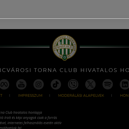
NCVÁROSI TORNA CLUB HIVATALOS H
T
IMPRESSZUM
MODERÁLÁSI ALAPELVEK
HON
rna Club hivatalos honlapja
tó írott és képi anyagok csak a forrás
vel, internetes felhasználás esetén aktív
ználhatóak fel.