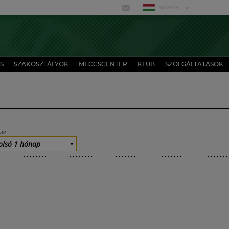
MAGYAR
S
SZAKOSZTÁLYOK
MECCSCENTER
KLUB
SZOLGÁLTATÁSOK
UM
olsó 1 hónap