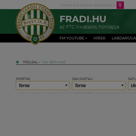
FRADI.HU
az FTC hivatalos honlapja
FM YOUTUBE +
HÍREK
LABDARÚGÁ
FŐOLDAL
»
TAG: BONYHÁD
SPORTÁG
SZAKOSZTÁLY
DÁT
Torna
Torna
Ut