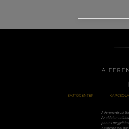
A FERE
SAJTÓCENTER
KAPCSOLA
A Ferencvárosi To
Az oldalon találha
pontos megjelölésé
hivatkozással has