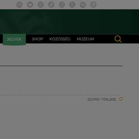
SHOP
KÖZÖSSÉG
MÚZEUM
JEGYEK
SZŰRŐK TÖRLÉSE