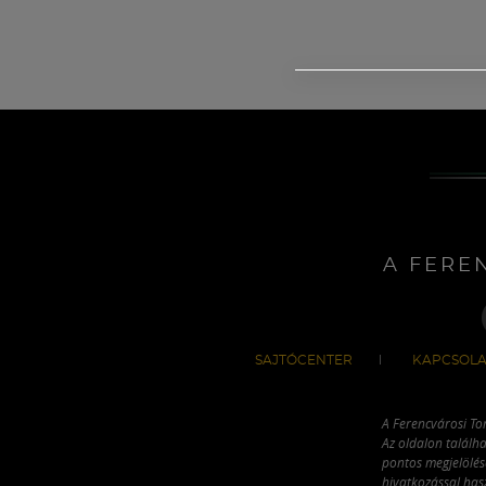
A FERE
SAJTÓCENTER
KAPCSOLA
A Ferencvárosi To
Az oldalon találha
pontos megjelölésé
hivatkozással has