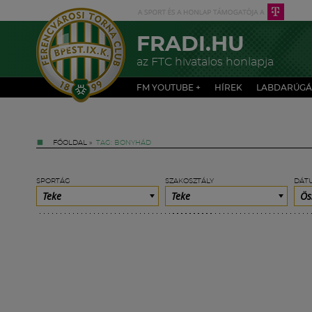
FRADI.HU
az FTC hivatalos honlapja
FM YOUTUBE +
HÍREK
LABDARÚGÁ
FŐOLDAL
»
TAG: BONYHÁD
SPORTÁG
SZAKOSZTÁLY
DÁT
Teke
Teke
Ös