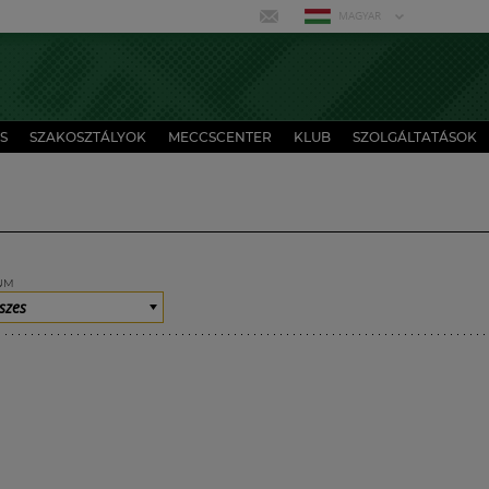
MAGYAR
S
SZAKOSZTÁLYOK
MECCSCENTER
KLUB
SZOLGÁLTATÁSOK
UM
szes