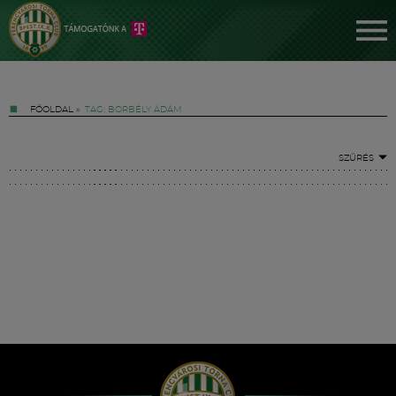
FŐOLDAL
»
TAG: BORBÉLY ÁDÁM
SZŰRÉS
Jegyek
FM YouTube +
Hírek