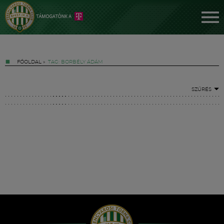
FŐOLDAL
»
TAG: BORBÉLY ÁDÁM
SZŰRÉS
Jegyek
FM YouTube +
Hírek