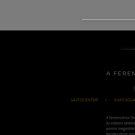
A FERE
SAJTÓCENTER
KAPCSOLA
A Ferencvárosi To
Az oldalon találha
pontos megjelölésé
hivatkozással has