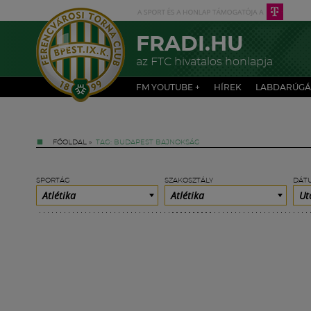
FRADI.HU
az FTC hivatalos honlapja
FM YOUTUBE +
HÍREK
LABDARÚGÁ
FŐOLDAL
»
TAG: BUDAPEST BAJNOKSÁG
SPORTÁG
SZAKOSZTÁLY
DÁT
Atlétika
Atlétika
Ut