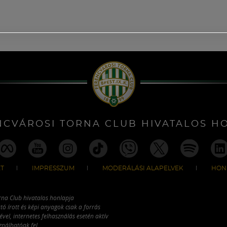
NCVÁROSI TORNA CLUB HIVATALOS H
T
IMPRESSZUM
MODERÁLÁSI ALAPELVEK
HON
rna Club hivatalos honlapja
tó írott és képi anyagok csak a forrás
vel, internetes felhasználás esetén aktív
ználhatóak fel.