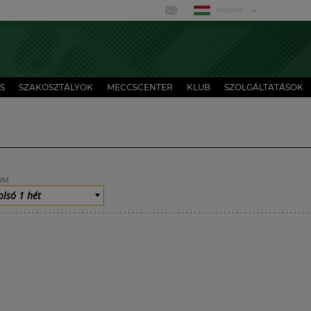
MAGYAR
S
SZAKOSZTÁLYOK
MECCSCENTER
KLUB
SZOLGÁLTATÁSOK
UM
olsó 1 hét