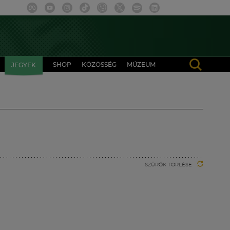
SHOP
KÖZÖSSÉG
MÚZEUM
JEGYEK
SZŰRŐK TÖRLÉSE