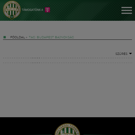
FŐOLDAL
»
TAG: BUDAPEST BAJNOKSÁG
SZŰRÉS
Jegyek
FM YouTube +
Hírek