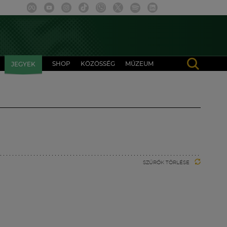
SHOP
KÖZÖSSÉG
MÚZEUM
JEGYEK
SZŰRŐK TÖRLÉSE