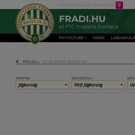
FRADI.HU
az FTC hivatalos honlapja
FM YOUTUBE +
HÍREK
LABDARÚGÁ
FŐOLDAL
»
TAG: BUDAPEST BAJNOKSÁG
SPORTÁG
SZAKOSZTÁLY
DÁT
Jégkorong
Férfi jégkorong
Ut