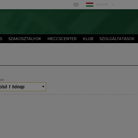
MAGYAR
S
SZAKOSZTÁLYOK
MECCSCENTER
KLUB
SZOLGÁLTATÁSOK
UM
olsó 1 hónap