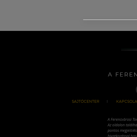
A FERE
SAJTÓCENTER
KAPCSOLA
A Ferencvárosi To
Az oldalon találha
pontos megjelölésé
hivatkozással has