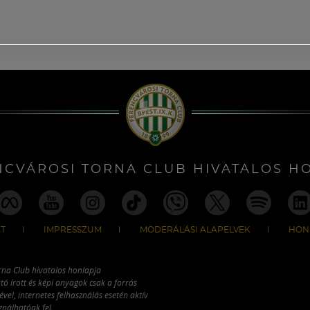
NCVÁROSI TORNA CLUB HIVATALOS H
T
IMPRESSZUM
MODERÁLÁSI ALAPELVEK
HON
rna Club hivatalos honlapja
tó írott és képi anyagok csak a forrás
vel, internetes felhasználás esetén aktív
ználhatóak fel.