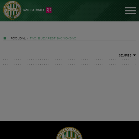
FŐOLDAL
»
TAG: BUDAPEST BAJNOKSÁG
SZŰRÉS
Jegyek
FM YouTube +
Hírek