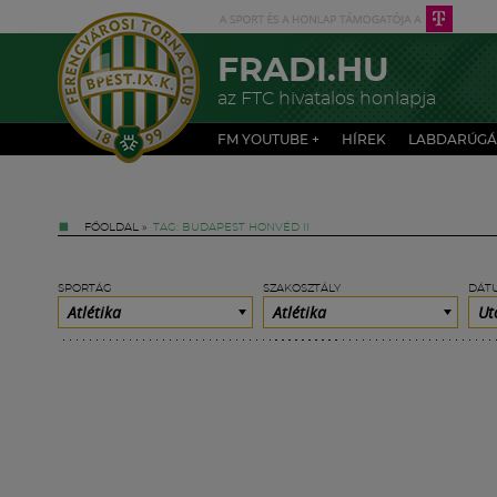
FRADI.HU
az FTC hivatalos honlapja
FM YOUTUBE +
HÍREK
LABDARÚGÁ
FŐOLDAL
»
TAG: BUDAPEST HONVÉD II
SPORTÁG
SZAKOSZTÁLY
DÁT
Atlétika
Atlétika
Ut