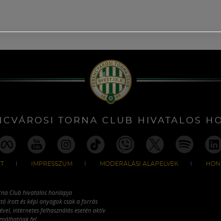
NCVÁROSI TORNA CLUB HIVATALOS H
T
IMPRESSZUM
MODERÁLÁSI ALAPELVEK
HON
rna Club hivatalos honlapja
tó írott és képi anyagok csak a forrás
vel, internetes felhasználás esetén aktív
ználhatóak fel.