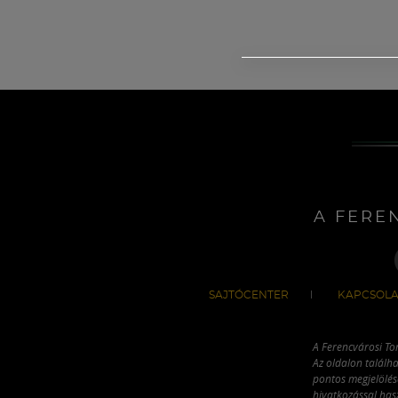
A FERE
SAJTÓCENTER
KAPCSOLA
A Ferencvárosi To
Az oldalon találha
pontos megjelölésé
hivatkozással has