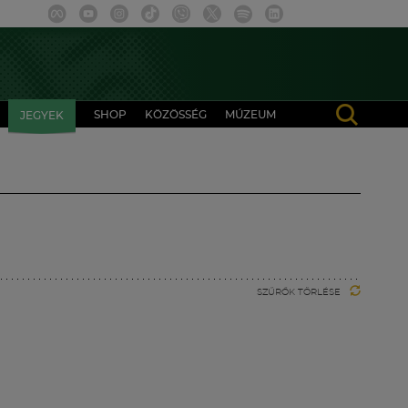
SHOP
KÖZÖSSÉG
MÚZEUM
JEGYEK
SZŰRŐK TÖRLÉSE