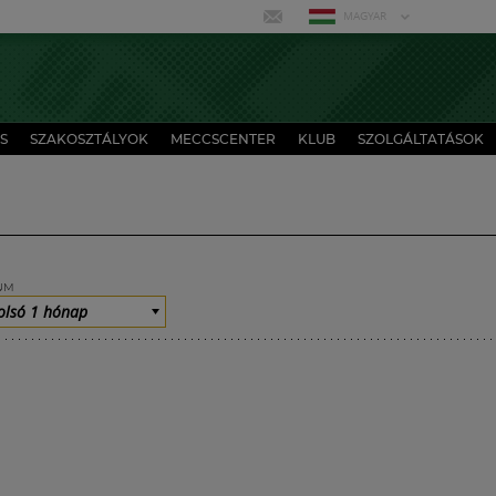
MAGYAR
S
SZAKOSZTÁLYOK
MECCSCENTER
KLUB
SZOLGÁLTATÁSOK
UM
olsó 1 hónap