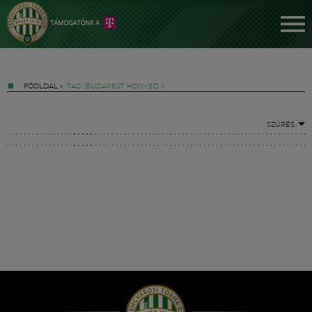
FŐOLDAL
»
TAG: BUDAPEST HONVÉD II
SZŰRÉS
Jegyek
FM YouTube +
Hírek