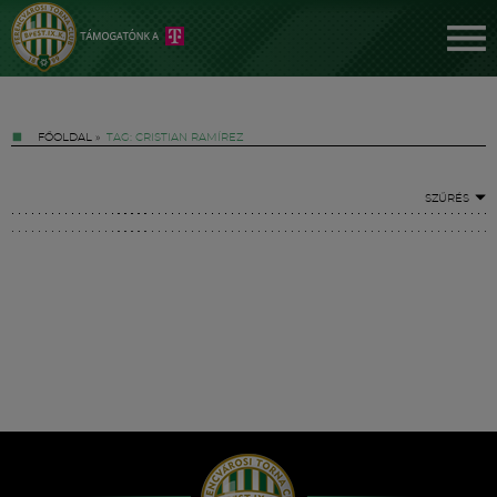
FŐOLDAL
»
TAG: CRISTIAN RAMÍREZ
SZŰRÉS
Jegyek
FM YouTube +
Hírek