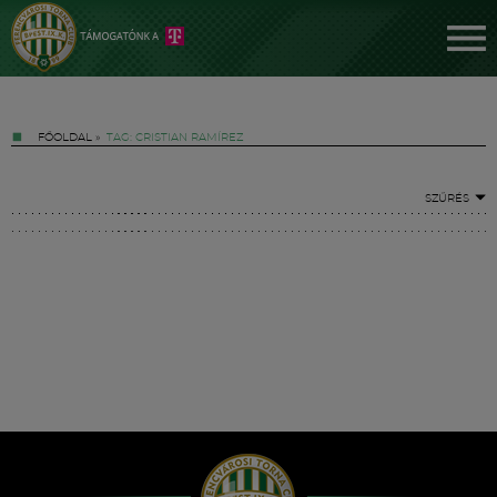
FŐOLDAL
»
TAG: CRISTIAN RAMÍREZ
SZŰRÉS
Jegyek
FM YouTube +
Hírek