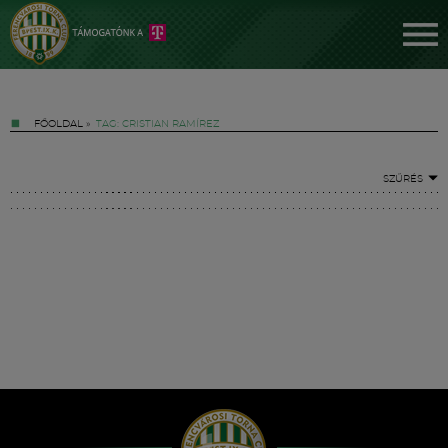
FŐOLDAL
»
TAG: CRISTIAN RAMÍREZ
SZŰRÉS
Jegyek
FM YouTube +
Hírek