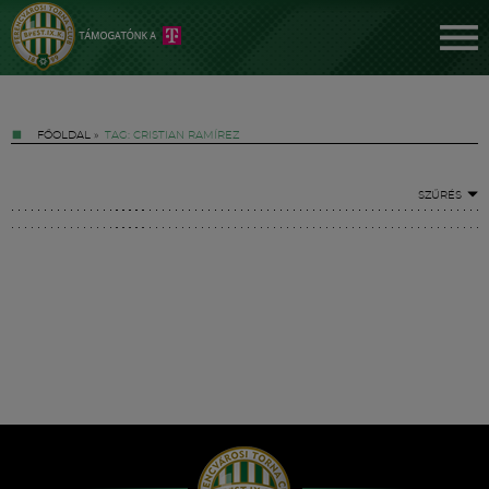
FŐOLDAL
»
TAG: CRISTIAN RAMÍREZ
SZŰRÉS
Jegyek
FM YouTube +
Hírek