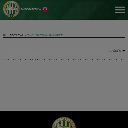
FŐOLDAL
»
TAG: CRISTIAN RAMÍREZ
SZŰRÉS
Jegyek
FM YouTube +
Hírek